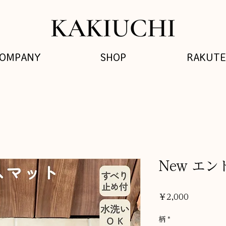
OMPANY
SHOP
RAKUT
New エ
価
￥2,000
格
柄
*