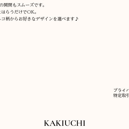
ますと転倒する恐れ
の開閉もスムーズです。
ださい。
とはらうだけでOK。
・火気や暖房器具な
ネコ柄からお好きなデザインを選べます♪
ットのゆがみや縮み
因にもなります。
・長時間同じ場所で
りますので、定期的
い。
・マットが濡れた状
カビの発生・床面の
・裏面のゴム部分が
があります。
・お掃除に使う洗剤
きとってからご使用
・折り曲げないでく
​プライ
面のゴム部分がひび
特定取
・マットを留めてあ
ミなどで取り除いて
・パイルを引っ張っ
い。パイルがほどけ
KAKIUCHI
ください。