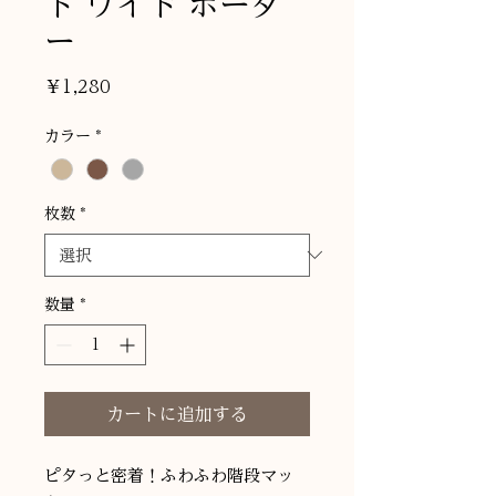
ト ワイド ボーダ
ー
価
￥1,280
格
カラー
*
枚数
*
数量
*
カートに追加する
ピタっと密着！ふわふわ階段マッ