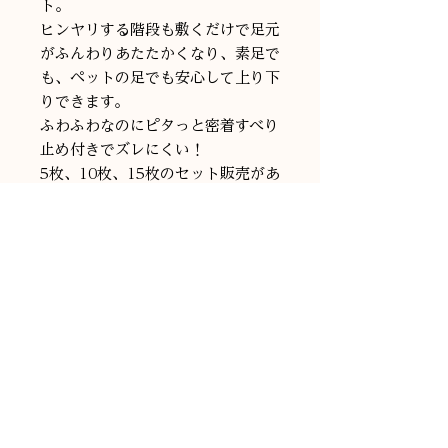
ト。
ヒンヤリする階段も敷くだけで足元
がふんわりあたたかくなり、素足で
も、ペットの足でも安心して上り下
りできます。
ふわふわなのにピタっと密着すべり
止め付きでズレにくい！
5枚、10枚、15枚のセット販売があ
ります。
お好きなカラーで階段に安心＆安全
を…。
(ふわピタ階段マットはフリーカッ
トできません。ご注意ください。)
取り扱い上のご注意
・こちらの商品はフリーカットできま
せん。
・このマットは室内用です。本来の用