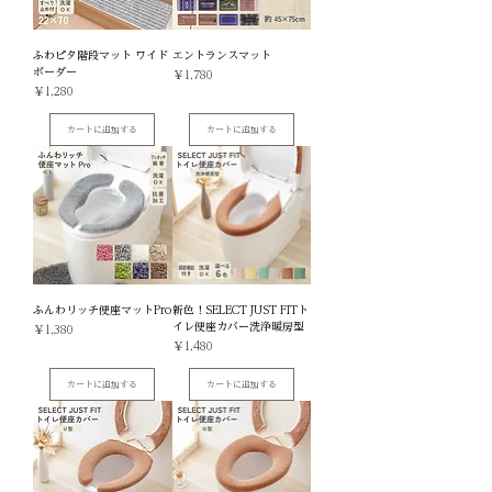
ふわピタ階段マット ワイド
エントランスマット
ボーダー
価格
￥1,780
価格
￥1,280
カートに追加する
カートに追加する
ふんわリッチ便座マットPro
新色！SELECT JUST FITト
イレ便座カバー洗浄暖房型
価格
￥1,380
価格
￥1,480
カートに追加する
カートに追加する