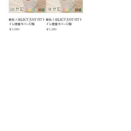
新色！SELECT JUST FITト
新色！SELECT JUST FITト
イレ便座カバーU型
イレ便座カバーO型
価格
価格
￥1,080
￥1,380
カートに追加する
カートに追加する
もっと見る
お知らせ
2026年8月7日
🌻 夏休み限定SALE 開催！ 🌻
2026年7月1日
2,980円以上お買い上げの方にプレゼント♪