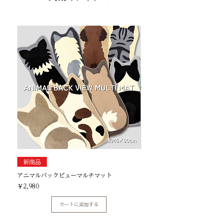
モコリッチグランデ バスマッ
新商品
価格
￥1,480
アニマルバックビューマルチマット
価格
￥2,980
カートに追加する