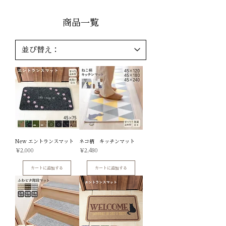
​商品一覧
New エントランスマット
ネコ柄 キッチンマット
価格
価格
￥2,000
￥2,480
カートに追加する
カートに追加する